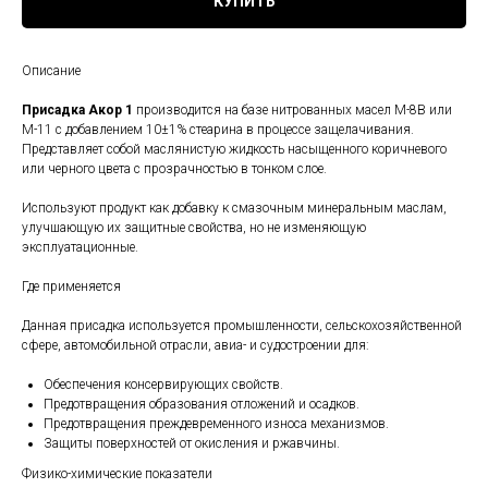
КУПИТЬ
Описание
Присадка Акор 1
производится на базе нитрованных масел М-8В или
М-11 с добавлением 10±1% стеарина в процессе защелачивания.
Представляет собой маслянистую жидкость насыщенного коричневого
или черного цвета с прозрачностью в тонком слое.
Используют продукт как добавку к смазочным минеральным маслам,
улучшающую их защитные свойства, но не изменяющую
эксплуатационные.
Где применяется
Данная присадка используется промышленности, сельскохозяйственной
сфере, автомобильной отрасли, авиа- и судостроении для:
Обеспечения консервирующих свойств.
Предотвращения образования отложений и осадков.
Предотвращения преждевременного износа механизмов.
Защиты поверхностей от окисления и ржавчины.
Физико-химические показатели