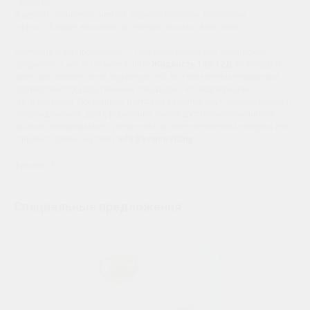
Свойства:
Жидкость химически инертна, взрывобезопасна, нетоксична,
горюча, обладает высокими диэлектрическими свойствами.
Компания «Ава Провайдинг» – надежный поставщик химической
продукции. У нас вы можете купить
Жидкость 132-12Д
по выгодной
цене с доставкой по всей территории РФ. Вся реализуемая продукция
соответствует государственным стандартам, что подтверждено
сертификатами. Постоянных и оптовых клиентов ждут хорошие скидки и
спецпредложения. Для оформления заказа достаточно созвониться с
нашими менеджерами по указанным на сайте контактным номерам или
отправить заявку на почту
info@avaproviding.
фасовка: 5 л
Специальные предложения