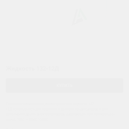
Жидкость 132-12Д
КУПИТЬ
Полиэтилсилоксановая диэлектрическая жидкость 132-
12Д используется для пропитки и заливки конденсаторов и для
заполнения других электроприборов, работающих при температурах
минус 70оС – плюс 150оС.